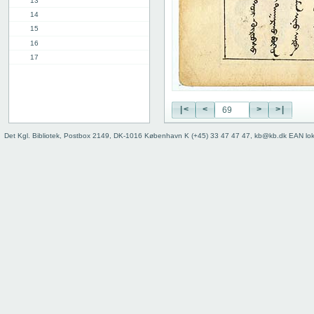
13
14
15
16
17
18
19
20
|<
<
>
>|
21
22
Det Kgl. Bibliotek, Postbox 2149, DK-1016 København K (+45) 33 47 47 47, kb@kb.dk EAN lo
23
24
25
26
27
28
29
30
31
32
33
34
35