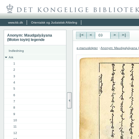
www.kb.dk
Orientalsk og Judaistisk Afdeling
Anonym: Maudgalyāyana
|<
<
>
>|
(Molon toyin) legende
e-manuskripter
:
Anonym: Maudgalyāyana (M
Indledning
Ark
1
2
3
4
5
6
7
8
9
10
11
12