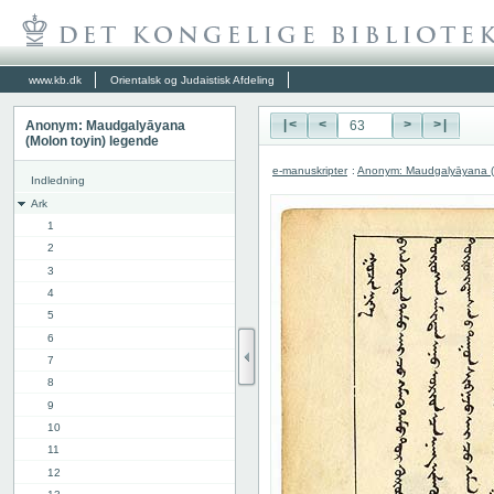
www.kb.dk
Orientalsk og Judaistisk Afdeling
Anonym: Maudgalyāyana
|<
<
>
>|
(Molon toyin) legende
e-manuskripter
:
Anonym: Maudgalyāyana (M
Indledning
Ark
1
2
3
4
5
6
7
8
9
10
11
12