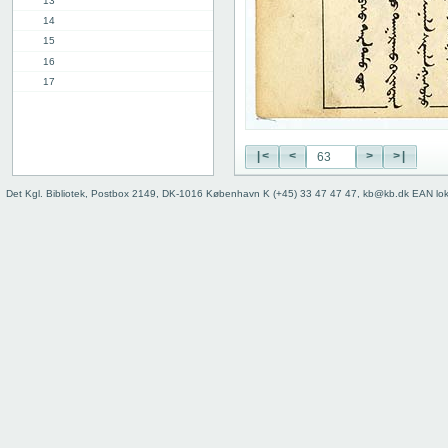
13
14
15
16
17
18
19
20
|<
<
>
>|
21
22
Det Kgl. Bibliotek, Postbox 2149, DK-1016 København K (+45) 33 47 47 47, kb@kb.dk EAN lo
23
24
25
26
27
28
29
30
31
32
33
34
35