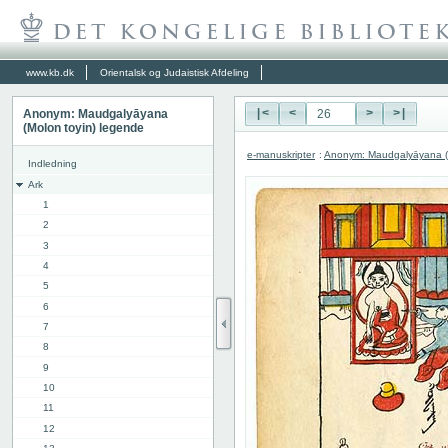
www.kb.dk
Orientalsk og Judaistisk Afdeling
Anonym: Maudgalyāyana
|<
<
>
>|
(Molon toyin) legende
e-manuskripter
:
Anonym: Maudgalyāyana (M
Indledning
Ark
1
2
3
4
5
6
7
8
9
10
11
12