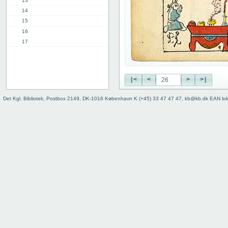
13
14
15
16
17
18
19
20
|<
<
>
>|
21
22
Det Kgl. Bibliotek, Postbox 2149, DK-1016 København K (+45) 33 47 47 47, kb@kb.dk EAN lo
23
24
25
26
27
28
29
30
31
32
33
34
35