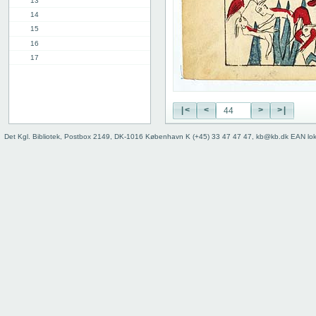
13
14
15
16
17
18
19
20
|<
<
>
>|
21
22
Det Kgl. Bibliotek, Postbox 2149, DK-1016 København K (+45) 33 47 47 47, kb@kb.dk EAN lo
23
24
25
26
27
28
29
30
31
32
33
34
35