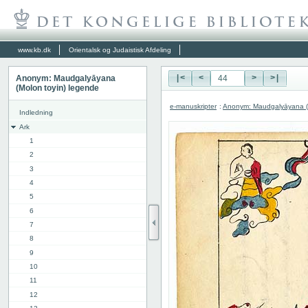
www.kb.dk
Orientalsk og Judaistisk Afdeling
Anonym: Maudgalyāyana
|<
<
>
>|
(Molon toyin) legende
e-manuskripter
:
Anonym: Maudgalyāyana (M
Indledning
Ark
1
2
3
4
5
6
7
8
9
10
11
12