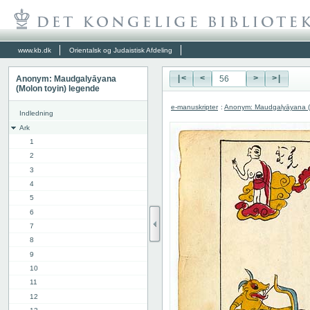
www.kb.dk
Orientalsk og Judaistisk Afdeling
Anonym: Maudgalyāyana
|<
<
>
>|
(Molon toyin) legende
e-manuskripter
:
Anonym: Maudgalyāyana (M
Indledning
Ark
1
2
3
4
5
6
7
8
9
10
11
12