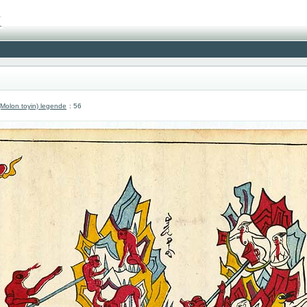
olon toyin) legende
: 56