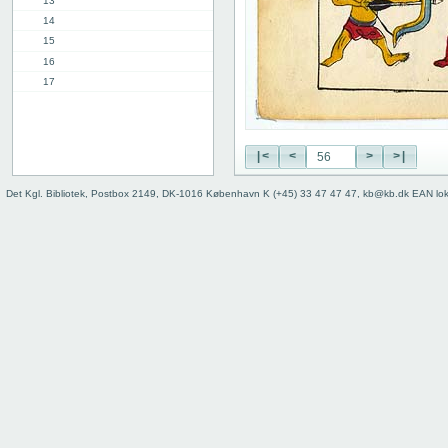
13
14
15
16
17
18
19
20
|<
<
>
>|
21
22
Det Kgl. Bibliotek, Postbox 2149, DK-1016 København K (+45) 33 47 47 47, kb@kb.dk EAN lo
23
24
25
26
27
28
29
30
31
32
33
34
35