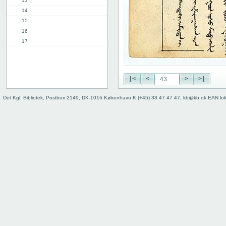
13
14
15
16
17
18
19
20
|<
<
>
>|
21
22
Det Kgl. Bibliotek, Postbox 2149, DK-1016 København K (+45) 33 47 47 47, kb@kb.dk EAN lo
23
24
25
26
27
28
29
30
31
32
33
34
35