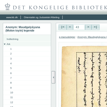
www.kb.dk
Orientalsk og Judaistisk Afdeling
Anonym: Maudgalyāyana
|<
<
>
>|
(Molon toyin) legende
e-manuskripter
:
Anonym: Maudgalyāyana (M
Indledning
Ark
1
2
3
4
5
6
7
8
9
10
11
12