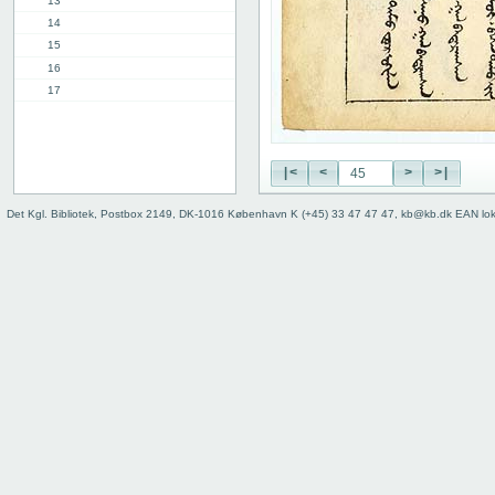
13
14
15
16
17
18
19
20
|<
<
>
>|
21
22
Det Kgl. Bibliotek, Postbox 2149, DK-1016 København K (+45) 33 47 47 47, kb@kb.dk EAN lo
23
24
25
26
27
28
29
30
31
32
33
34
35