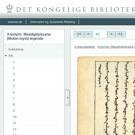
www.kb.dk
Orientalsk og Judaistisk Afdeling
Anonym: Maudgalyāyana
|<
<
>
>|
(Molon toyin) legende
e-manuskripter
:
Anonym: Maudgalyāyana (M
Indledning
Ark
1
2
3
4
5
6
7
8
9
10
11
12