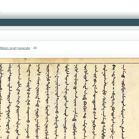
olon toyin) legende
: 45