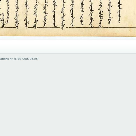
kations nr: 5798 000795297