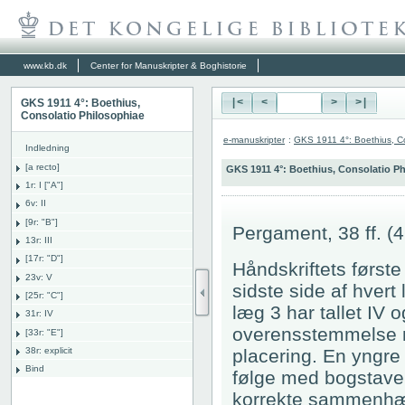
www.kb.dk
Center for Manuskripter & Boghistorie
GKS 1911 4°: Boethius,
|<
<
>
>|
Consolatio Philosophiae
e-manuskripter
:
GKS 1911 4°: Boethius, Co
Indledning
[a recto]
GKS 1911 4°: Boethius, Consolatio P
1r: I ["A"]
6v: II
[9r: "B"]
Pergament, 38 ff. (4
13r: III
[17r: "D"]
Håndskriftets først
23v: V
sidste side af hvert 
[25r: "C"]
læg 3 har tallet IV o
31r: IV
overensstemmelse m
[33r: "E"]
38r: explicit
placering. En yngre 
Bind
følge med bogstaver
korrekte sammenhæn