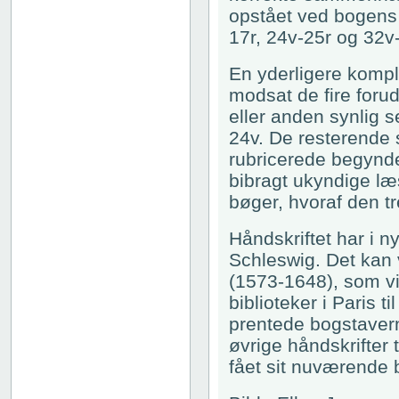
opstået ved bogens 
17r, 24v-25r og 32v
En yderligere kompl
modsat de fire foru
eller anden synlig s
24v. De resterende s
rubricerede begyndel
bibragt ukyndige læs
bøger, hvoraf den t
Håndskriftet har i ny
Schleswig. Det kan 
(1573-1648), som vid
biblioteker i Paris 
prentede bogstavern
øvrige håndskrifter 
fået sit nuværende b