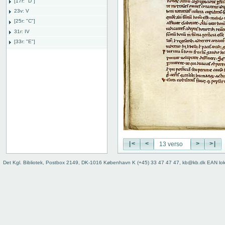
[17r: "D"]
23v: V
[25r: "C"]
31r: IV
[33r: "E"]
38r: explicit
Bind
|<
<
>
>|
Det Kgl. Bibliotek, Postbox 2149, DK-1016 København K (+45) 33 47 47 47, kb@kb.dk EAN lo