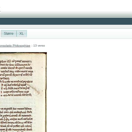
Større
XL
nsolatio Philosophiae
: 13 verso