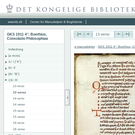
www.kb.dk
Center for Manuskripter & Boghistorie
GKS 1911 4°: Boethius,
|<
<
>
>|
Consolatio Philosophiae
e-manuskripter
:
GKS 1911 4°: Boethius, Co
Indledning
[a recto]
1r: I ["A"]
6v: II
[9r: "B"]
13r: III
13 recto
13 verso
14 recto
14 verso
15 recto
15 verso
16 recto
16 verso