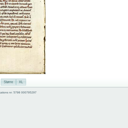
Større
XL
kations nr: 5798 000795297