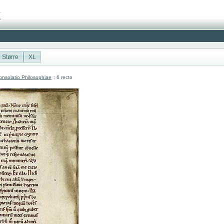
Større
XL
nsolatio Philosophiae
: 6 recto