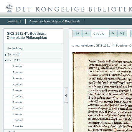
www.kb.dk
Center for Manuskripter & Boghistorie
GKS 1911 4°: Boethius,
|<
<
>
>|
Consolatio Philosophiae
e-manuskripter
:
GKS 1911 4°: Boethius, Co
Indledning
[a recto]
1r: I ["A"]
1 recto
1 verso
2 recto
2 verso
3 recto
3 verso
4 recto
4 verso
5 recto
5 verso
6 recto