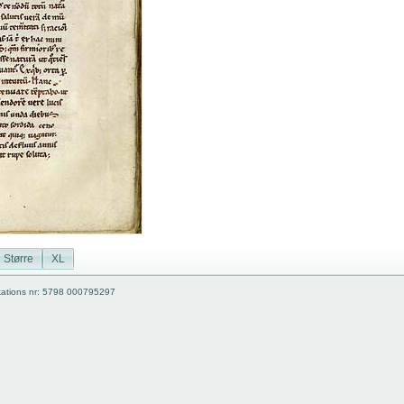
Større
XL
kations nr: 5798 000795297