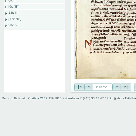
6v: II
[9r: "B"]
13r: III
[17r: "D"]
23v: V
[25r: "C"]
31r: IV
[33r: "E"]
38r: explicit
Bind
|<
<
>
>|
Det Kgl. Bibliotek, Postbox 2149, DK-1016 København K (+45) 33 47 47 47, kb@kb.dk EAN lo