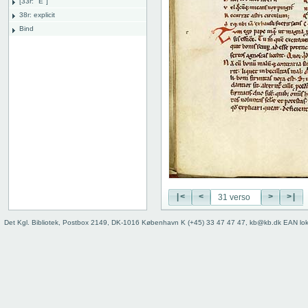
[33r: "E"]
38r: explicit
Bind
|<
<
>
>|
Det Kgl. Bibliotek, Postbox 2149, DK-1016 København K (+45) 33 47 47 47, kb@kb.dk EAN lo