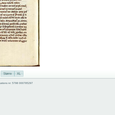
Større
XL
kations nr: 5798 000795297