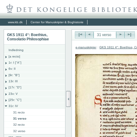
www.kb.dk
Center for Manuskripter & Boghistorie
GKS 1911 4°: Boethius,
|<
<
>
>|
Consolatio Philosophiae
e-manuskripter
:
GKS 1911 4°: Boethius, Co
Indledning
[a recto]
1r: I ["A"]
6v: II
[9r: "B"]
13r: III
[17r: "D"]
23v: V
[25r: "C"]
31r: IV
31 recto
31 verso
32 recto
32 verso