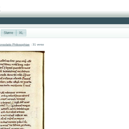
Større
XL
nsolatio Philosophiae
: 31 verso