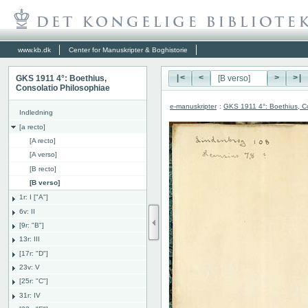
www.kb.dk
Center for Manuskripter & Boghistorie
GKS 1911 4°: Boethius,
|<
<
>
>|
Consolatio Philosophiae
e-manuskripter
:
GKS 1911 4°: Boethius, Co
Indledning
[a recto]
[A recto]
[A verso]
[B recto]
[B verso]
1r: I ["A"]
6v: II
[9r: "B"]
13r: III
[17r: "D"]
23v: V
[25r: "C"]
31r: IV