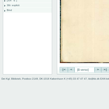
[33r: "E"]
38r: explicit
Bind
|<
<
>
>|
Det Kgl. Bibliotek, Postbox 2149, DK-1016 København K (+45) 33 47 47 47, kb@kb.dk EAN lo