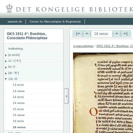
www.kb.dk
Center for Manuskripter & Boghistorie
GKS 1911 4°: Boethius,
|<
<
>
>|
Consolatio Philosophiae
e-manuskripter
:
GKS 1911 4°: Boethius, Co
Indledning
[a recto]
1r: I ["A"]
6v: II
[9r: "B"]
13r: III
13 recto
13 verso
14 recto
14 verso
15 recto
15 verso
16 recto
16 verso