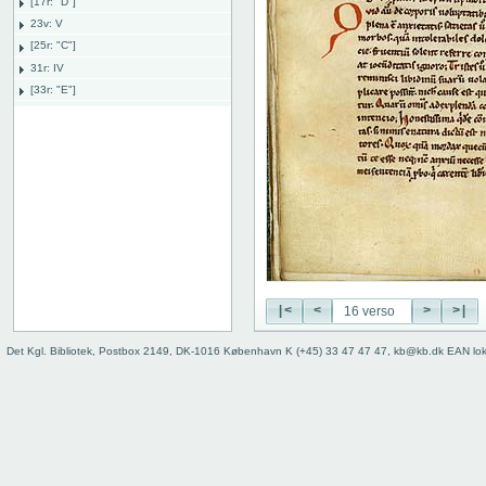
[17r: "D"]
23v: V
[25r: "C"]
31r: IV
[33r: "E"]
38r: explicit
Bind
|<
<
>
>|
Det Kgl. Bibliotek, Postbox 2149, DK-1016 København K (+45) 33 47 47 47, kb@kb.dk EAN lo