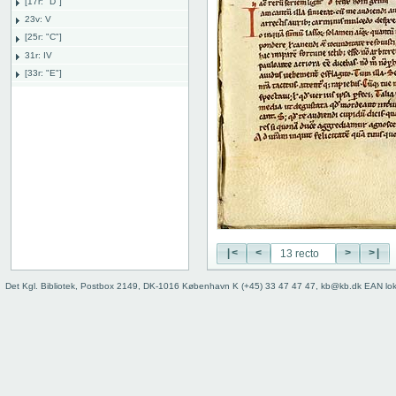
[17r: "D"]
23v: V
[25r: "C"]
31r: IV
[33r: "E"]
38r: explicit
Bind
|<
<
>
>|
Det Kgl. Bibliotek, Postbox 2149, DK-1016 København K (+45) 33 47 47 47, kb@kb.dk EAN lo