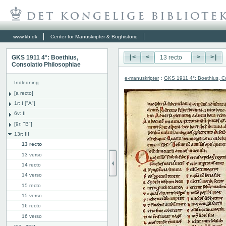
www.kb.dk
Center for Manuskripter & Boghistorie
GKS 1911 4°: Boethius,
|<
<
>
>|
Consolatio Philosophiae
e-manuskripter
:
GKS 1911 4°: Boethius, Co
Indledning
[a recto]
1r: I ["A"]
6v: II
[9r: "B"]
13r: III
13 recto
13 verso
14 recto
14 verso
15 recto
15 verso
16 recto
16 verso