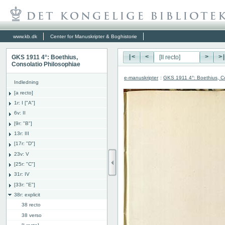
www.kb.dk
Center for Manuskripter & Boghistorie
GKS 1911 4°: Boethius,
|<
<
>
>
Consolatio Philosophiae
e-manuskripter
:
GKS 1911 4°: Boethius, Co
Indledning
[a recto]
1r: I ["A"]
6v: II
[9r: "B"]
13r: III
[17r: "D"]
23v: V
[25r: "C"]
31r: IV
[33r: "E"]
38r: explicit
38 recto
38 verso