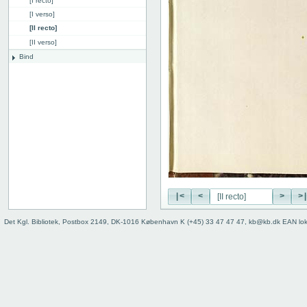
[I recto]
[I verso]
[II recto]
[II verso]
Bind
|<
<
>
>
Det Kgl. Bibliotek, Postbox 2149, DK-1016 København K (+45) 33 47 47 47, kb@kb.dk EAN lo