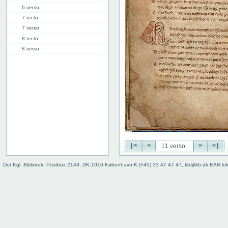
6 verso
7 recto
7 verso
8 recto
8 verso
9 recto
9 verso
10 recto
10 verso
11 recto
11 verso
12 recto
12 verso
13 recto
|<
<
>
>|
13 verso
14 recto
Det Kgl. Bibliotek, Postbox 2149, DK-1016 København K (+45) 33 47 47 47, kb@kb.dk EAN lo
14 verso
15 recto
15 verso
16 recto
16 verso
17 recto