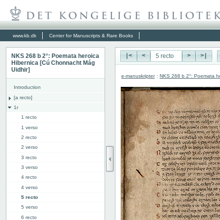
www.kb.dk
Center for Manuscripts & Rare Books
NKS 268 b 2°: Poemata heroica
|<
<
>
>|
Hibernica [Cú Chonnacht Mág
Uidhir]
e-manuskripter
:
NKS 268 b 2°: Poemata he
Introduction
[a recto]
1r
1 recto
1 verso
2 recto
2 verso
3 recto
3 verso
4 recto
4 verso
5 recto
5 verso
6 recto