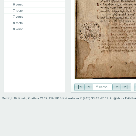
6 verso
7 recto
7 verso
8 recto
8 verso
9 recto
9 verso
10 recto
10 verso
11 recto
11 verso
12 recto
12 verso
13 recto
|<
<
>
>|
13 verso
14 recto
Det Kgl. Bibliotek, Postbox 2149, DK-1016 København K (+45) 33 47 47 47, kb@kb.dk EAN lo
14 verso
15 recto
15 verso
16 recto
16 verso
17 recto