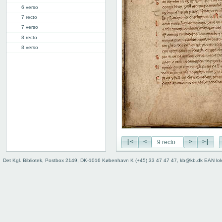
6 verso
7 recto
7 verso
8 recto
8 verso
9 recto
9 verso
10 recto
10 verso
11 recto
11 verso
12 recto
12 verso
13 recto
|<
<
>
>|
13 verso
14 recto
Det Kgl. Bibliotek, Postbox 2149, DK-1016 København K (+45) 33 47 47 47, kb@kb.dk EAN lo
14 verso
15 recto
15 verso
16 recto
16 verso
17 recto