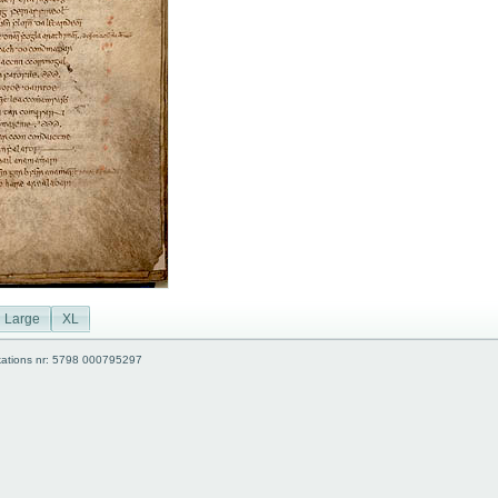
Large
XL
kations nr: 5798 000795297