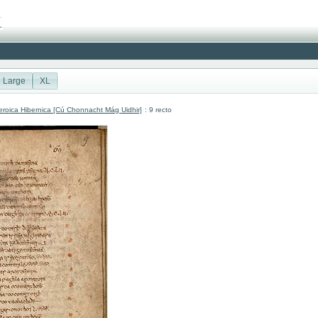
Large
XL
roica Hibernica [Cú Chonnacht Mág Uidhir]
: 9 recto