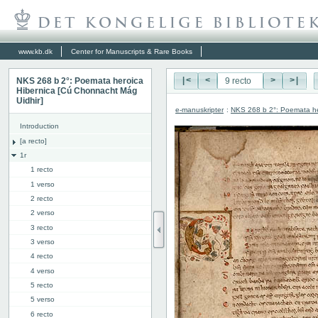
www.kb.dk
Center for Manuscripts & Rare Books
NKS 268 b 2°: Poemata heroica
|<
<
>
>|
Hibernica [Cú Chonnacht Mág
Uidhir]
e-manuskripter
:
NKS 268 b 2°: Poemata he
Introduction
[a recto]
1r
1 recto
1 verso
2 recto
2 verso
3 recto
3 verso
4 recto
4 verso
5 recto
5 verso
6 recto