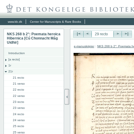
www.kb.dk
Center for Manuscripts & Rare Books
NKS 268 b 2°: Poemata heroica
|<
<
>
>|
Hibernica [Cú Chonnacht Mág
Uidhir]
e-manuskripter
:
NKS 268 b 2°: Poemata he
Introduction
[a recto]
1r
21r
21 recto
21 verso
22 recto
22 verso
23 recto
23 verso
24 recto
24 verso
25 recto
25 verso