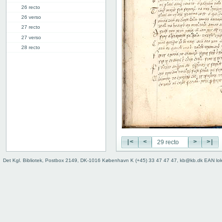
26 recto
26 verso
27 recto
27 verso
28 recto
28 verso
29 recto
29 verso
30 recto
30 verso
31 recto
31 verso
32 recto
32 verso
|<
<
>
>|
33 recto
33 verso
Det Kgl. Bibliotek, Postbox 2149, DK-1016 København K (+45) 33 47 47 47, kb@kb.dk EAN lo
34 recto
34 verso
35 recto
35 verso
36 recto
36 verso