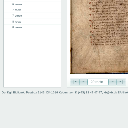
6 verso
7 recto
7 verso
8 recto
8 verso
9 recto
9 verso
10 recto
10 verso
11 recto
11 verso
12 recto
12 verso
13 recto
|<
<
>
>|
13 verso
14 recto
Det Kgl. Bibliotek, Postbox 2149, DK-1016 København K (+45) 33 47 47 47, kb@kb.dk EAN lo
14 verso
15 recto
15 verso
16 recto
16 verso
17 recto