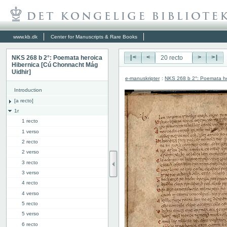
www.kb.dk
Center for Manuscripts & Rare Books
NKS 268 b 2°: Poemata heroica
|<
<
>
>|
Hibernica [Cú Chonnacht Mág
Uidhir]
e-manuskripter
:
NKS 268 b 2°: Poemata he
Introduction
[a recto]
1r
1 recto
1 verso
2 recto
2 verso
3 recto
3 verso
4 recto
4 verso
5 recto
5 verso
6 recto