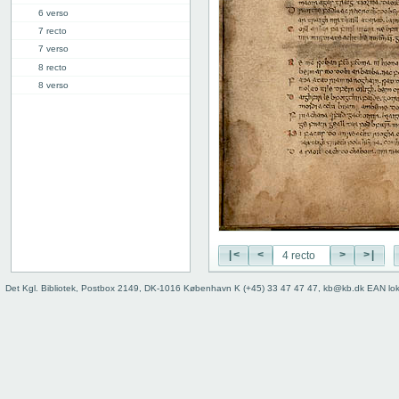
6 verso
7 recto
7 verso
8 recto
8 verso
9 recto
9 verso
10 recto
10 verso
11 recto
11 verso
12 recto
12 verso
13 recto
|<
<
>
>|
13 verso
14 recto
Det Kgl. Bibliotek, Postbox 2149, DK-1016 København K (+45) 33 47 47 47, kb@kb.dk EAN lo
14 verso
15 recto
15 verso
16 recto
16 verso
17 recto