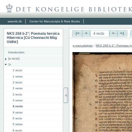
www.kb.dk
Center for Manuscripts & Rare Books
NKS 268 b 2°: Poemata heroica
|<
<
>
>|
Hibernica [Cú Chonnacht Mág
Uidhir]
e-manuskripter
:
NKS 268 b 2°: Poemata he
Introduction
[a recto]
1r
1 recto
1 verso
2 recto
2 verso
3 recto
3 verso
4 recto
4 verso
5 recto
5 verso
6 recto