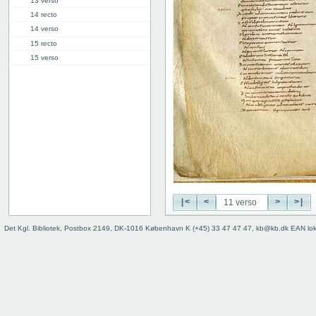
13 verso
14 recto
14 verso
15 recto
15 verso
16 recto
16 verso
[17r: Ps. 100]
25r: Proverbia
34r: Ecclesiastes
36v: Canticum canticorum
38r: Prophetia Danielis
40v: dixerunt //// (Dan. 6.5)
Bind
|<
<
>
>|
Det Kgl. Bibliotek, Postbox 2149, DK-1016 København K (+45) 33 47 47 47, kb@kb.dk EAN lo