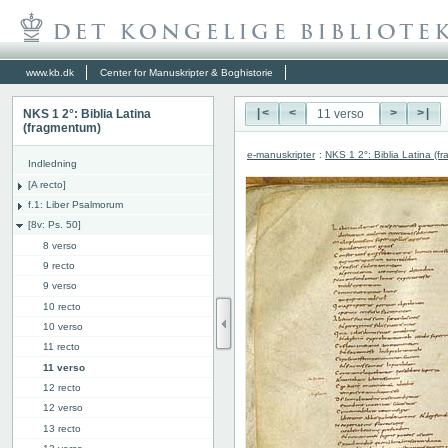
www.kb.dk
Center for Manuskripter & Boghistorie
NKS 1 2°: Biblia Latina
|<
<
>
>|
(fragmentum)
e-manuskripter
:
NKS 1 2°: Biblia Latina (f
Indledning
[A recto]
f.1: Liber Psalmorum
[8v: Ps. 50]
8 verso
9 recto
9 verso
10 recto
10 verso
11 recto
11 verso
12 recto
12 verso
13 recto