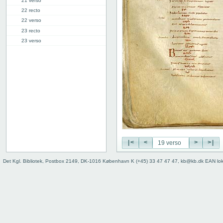
21 verso
22 recto
22 verso
23 recto
23 verso
24 recto
24 verso
25r: Proverbia
34r: Ecclesiastes
36v: Canticum canticorum
38r: Prophetia Danielis
40v: dixerunt //// (Dan. 6.5)
Bind
|<
<
>
>|
Det Kgl. Bibliotek, Postbox 2149, DK-1016 København K (+45) 33 47 47 47, kb@kb.dk EAN lo