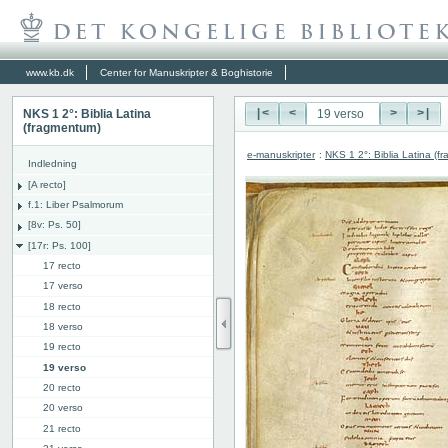
www.kb.dk
Center for Manuskripter & Boghistorie
NKS 1 2°: Biblia Latina
|<
<
>
>|
(fragmentum)
e-manuskripter
:
NKS 1 2°: Biblia Latina (f
Indledning
[A recto]
f.1: Liber Psalmorum
[8v: Ps. 50]
[17r: Ps. 100]
17 recto
17 verso
18 recto
18 verso
19 recto
19 verso
20 recto
20 verso
21 recto