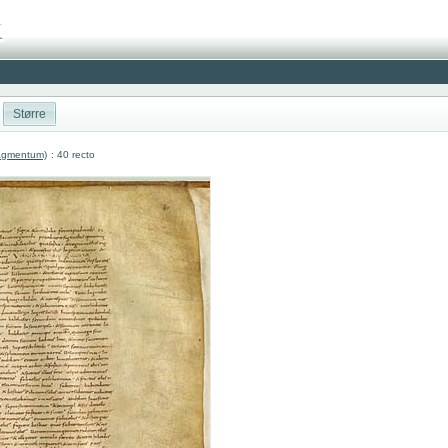
Større
ragmentum)
: 40 recto