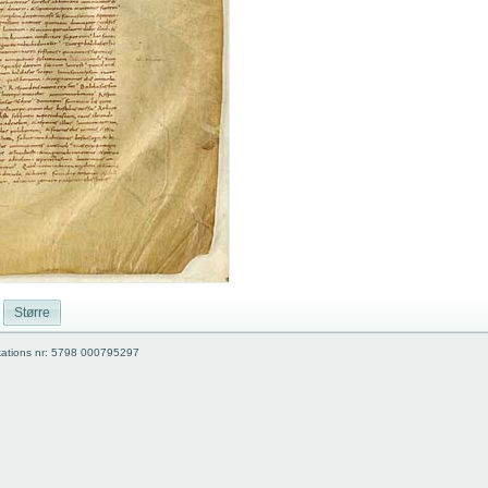
Større
kations nr: 5798 000795297