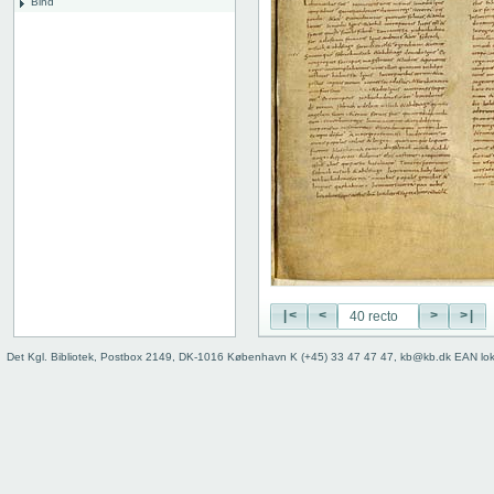
Bind
|<
<
>
>|
Det Kgl. Bibliotek, Postbox 2149, DK-1016 København K (+45) 33 47 47 47, kb@kb.dk EAN lo