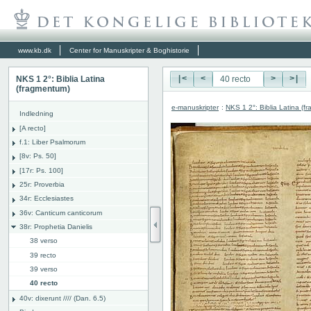
www.kb.dk
Center for Manuskripter & Boghistorie
NKS 1 2°: Biblia Latina
|<
<
>
>|
(fragmentum)
e-manuskripter
:
NKS 1 2°: Biblia Latina (f
Indledning
[A recto]
f.1: Liber Psalmorum
[8v: Ps. 50]
[17r: Ps. 100]
25r: Proverbia
34r: Ecclesiastes
36v: Canticum canticorum
38r: Prophetia Danielis
38 verso
39 recto
39 verso
40 recto
40v: dixerunt //// (Dan. 6.5)