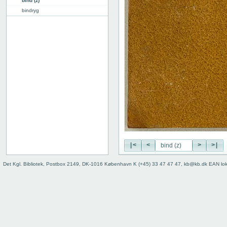
bind (z)
bindryg
|<
<
>
>|
Det Kgl. Bibliotek, Postbox 2149, DK-1016 København K (+45) 33 47 47 47, kb@kb.dk EAN lo