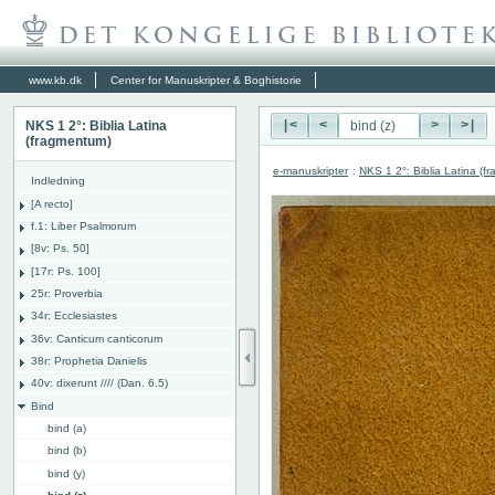
www.kb.dk
Center for Manuskripter & Boghistorie
NKS 1 2°: Biblia Latina
|<
<
>
>|
(fragmentum)
e-manuskripter
:
NKS 1 2°: Biblia Latina (f
Indledning
[A recto]
f.1: Liber Psalmorum
[8v: Ps. 50]
[17r: Ps. 100]
25r: Proverbia
34r: Ecclesiastes
36v: Canticum canticorum
38r: Prophetia Danielis
40v: dixerunt //// (Dan. 6.5)
Bind
bind (a)
bind (b)
bind (y)