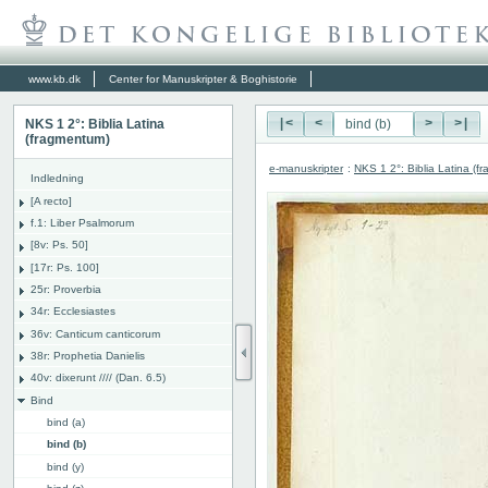
www.kb.dk
Center for Manuskripter & Boghistorie
NKS 1 2°: Biblia Latina
|<
<
>
>|
(fragmentum)
e-manuskripter
:
NKS 1 2°: Biblia Latina (f
Indledning
[A recto]
f.1: Liber Psalmorum
[8v: Ps. 50]
[17r: Ps. 100]
25r: Proverbia
34r: Ecclesiastes
36v: Canticum canticorum
38r: Prophetia Danielis
40v: dixerunt //// (Dan. 6.5)
Bind
bind (a)
bind (b)
bind (y)