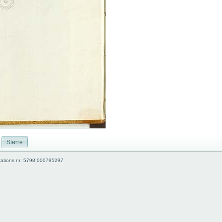
Større
kations nr: 5798 000795297