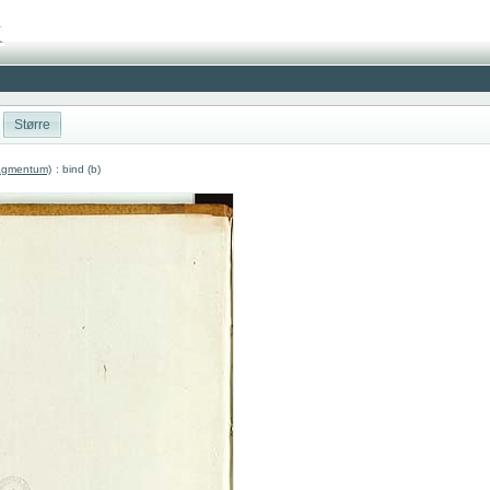
Større
ragmentum)
: bind (b)