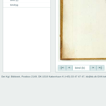
bind (z)
bindryg
|<
<
>
>|
Det Kgl. Bibliotek, Postbox 2149, DK-1016 København K (+45) 33 47 47 47, kb@kb.dk EAN lo