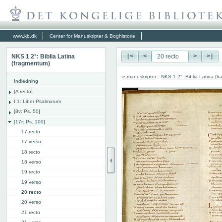
www.kb.dk
Center for Manuskripter & Boghistorie
NKS 1 2°: Biblia Latina
|<
<
>
>|
(fragmentum)
e-manuskripter
:
NKS 1 2°: Biblia Latina (f
Indledning
[A recto]
f.1: Liber Psalmorum
[8v: Ps. 50]
[17r: Ps. 100]
17 recto
17 verso
18 recto
18 verso
19 recto
19 verso
20 recto
20 verso
21 recto