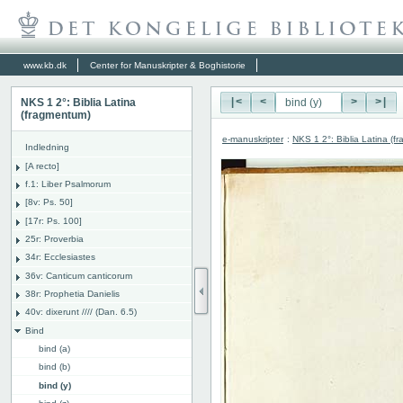
www.kb.dk
Center for Manuskripter & Boghistorie
NKS 1 2°: Biblia Latina
|<
<
>
>|
(fragmentum)
e-manuskripter
:
NKS 1 2°: Biblia Latina (f
Indledning
[A recto]
f.1: Liber Psalmorum
[8v: Ps. 50]
[17r: Ps. 100]
25r: Proverbia
34r: Ecclesiastes
36v: Canticum canticorum
38r: Prophetia Danielis
40v: dixerunt //// (Dan. 6.5)
Bind
bind (a)
bind (b)
bind (y)