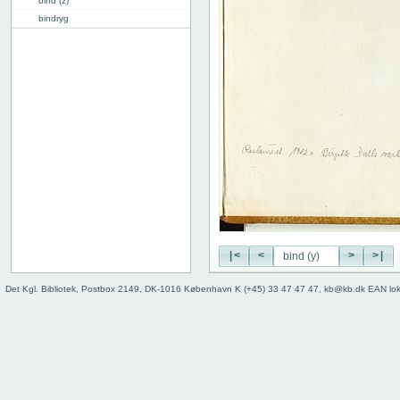
bind (z)
bindryg
|<
<
>
>|
Det Kgl. Bibliotek, Postbox 2149, DK-1016 København K (+45) 33 47 47 47, kb@kb.dk EAN lo