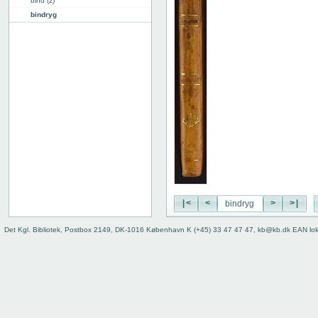
bind (z)
bindryg
|<
<
>
>|
Det Kgl. Bibliotek, Postbox 2149, DK-1016 København K (+45) 33 47 47 47, kb@kb.dk EAN lo