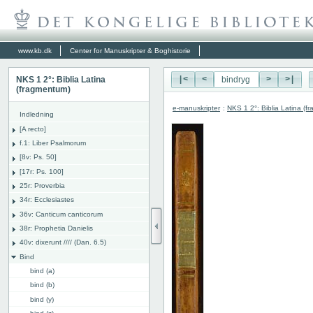
www.kb.dk
Center for Manuskripter & Boghistorie
NKS 1 2°: Biblia Latina
|<
<
>
>|
(fragmentum)
e-manuskripter
:
NKS 1 2°: Biblia Latina (f
Indledning
[A recto]
f.1: Liber Psalmorum
[8v: Ps. 50]
[17r: Ps. 100]
25r: Proverbia
34r: Ecclesiastes
36v: Canticum canticorum
38r: Prophetia Danielis
40v: dixerunt //// (Dan. 6.5)
Bind
bind (a)
bind (b)
bind (y)