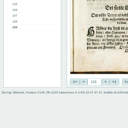
105
106
107
108
109
110
111
112
113
114
115
12. kap.
Indhold
Register
|<
<
>
>|
Fo
Det Kgl. Bibliotek, Postbox 2149, DK-1016 København K (+45) 33 47 47 47, kb@kb.dk EAN lo