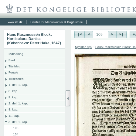
www.kb.dk
Center for Manuskripter & Boghistorie
Hans Raszmussøn Block:
|<
<
>
>|
Fo
Horticultura Danica
(København: Peter Hake, 1647)
Sjældne tryk
:
Hans Raszmussøn Block: Hor
Indledning
Bind
Titelblad
Fortale
Til læseren
1. del, 1. kap.
8. kap.
9. kap.
2. del, 1. kap.
8. kap.
11. kap.
3. del, 1. kap.
103
104