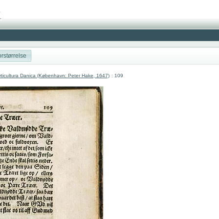
rstørrelse
ticultura Danica (København: Peter Hake, 1647)
: 109