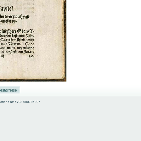
rstørrelse
kations nr: 5798 000795297