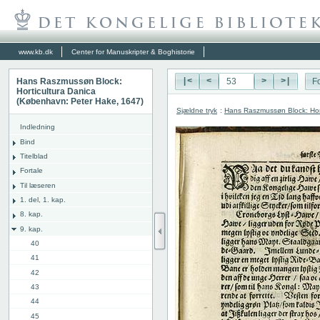
www.kb.dk
Center for Manuskripter & Boghistorie
Hans Raszmussøn Block:
|<
<
>
>|
Fo
Horticultura Danica
(København: Peter Hake, 1647)
Sjældne tryk
:
Hans Raszmussøn Block: Hor
Indledning
Bind
Titelblad
Fortale
Til læseren
1. del, 1. kap.
8. kap.
9. kap.
40
41
42
43
44
45