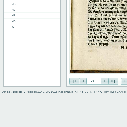
46
47
48
49
50
51
52
53
54
55
56
57
58
2. del, 1. kap.
|<
<
>
>|
Fo
8. kap.
11. kap.
Det Kgl. Bibliotek, Postbox 2149, DK-1016 København K (+45) 33 47 47 47, kb@kb.dk EAN lo
3. del, 1. kap.
12. kap.
Indhold
Register