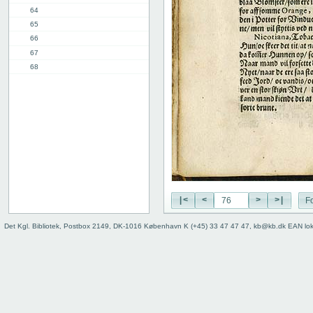
64
65
66
67
68
69
70
71
72
73
74
75
76
77
|<
<
>
>|
Fo
78
8. kap.
Det Kgl. Bibliotek, Postbox 2149, DK-1016 København K (+45) 33 47 47 47, kb@kb.dk EAN lo
11. kap.
3. del, 1. kap.
12. kap.
Indhold
Register