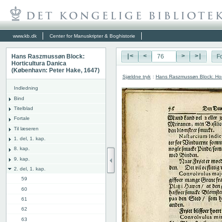
www.kb.dk
Center for Manuskripter & Boghistorie
Hans Raszmussøn Block:
|<
<
>
>|
Fo
Horticultura Danica
(København: Peter Hake, 1647)
Sjældne tryk
:
Hans Raszmussøn Block: Hor
Indledning
Bind
Titelblad
Fortale
Til læseren
1. del, 1. kap.
8. kap.
9. kap.
2. del, 1. kap.
59
60
61
62
63