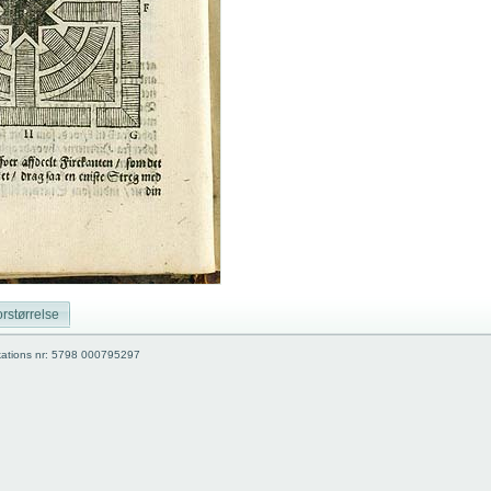
rstørrelse
kations nr: 5798 000795297