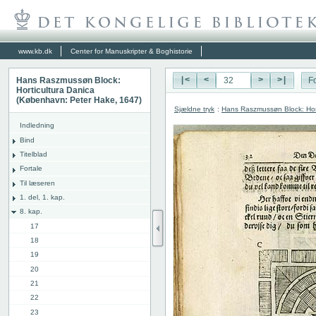
www.kb.dk
Center for Manuskripter & Boghistorie
Hans Raszmussøn Block:
|<
<
>
>|
Fo
Horticultura Danica
(København: Peter Hake, 1647)
Sjældne tryk
:
Hans Raszmussøn Block: Hor
Indledning
Bind
Titelblad
Fortale
Til læseren
1. del, 1. kap.
8. kap.
17
18
19
20
21
22
23