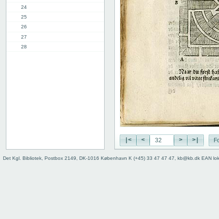
24
25
26
27
28
29
30
31
32
33
34
35
36
37
|<
<
>
>|
Fo
38
39
Det Kgl. Bibliotek, Postbox 2149, DK-1016 København K (+45) 33 47 47 47, kb@kb.dk EAN lo
9. kap.
2. del, 1. kap.
8. kap.
11. kap.
3. del, 1. kap.
12. kap.