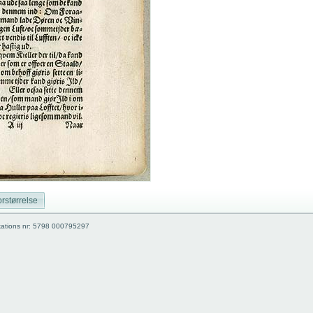
rstørrelse
kations nr: 5798 000795297