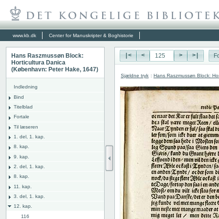
www.kb.dk
Center for Manuskripter & Boghistorie
Hans Raszmussøn Block:
|<
<
>
>|
Fo
Horticultura Danica
(København: Peter Hake, 1647)
Sjældne tryk
:
Hans Raszmussøn Block: Hor
Indledning
Bind
Titelblad
Fortale
Til læseren
1. del, 1. kap.
8. kap.
9. kap.
2. del, 1. kap.
8. kap.
11. kap.
3. del, 1. kap.
12. kap.
116