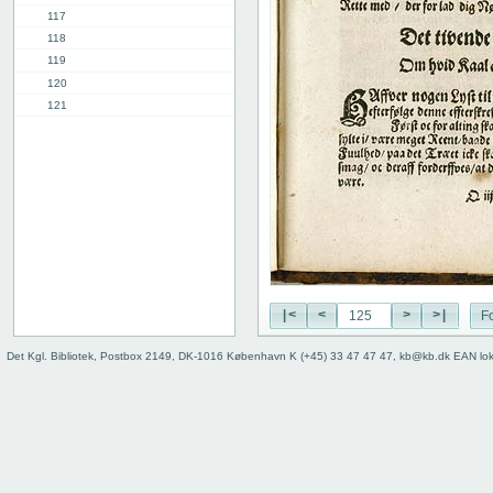
117
118
119
120
121
122
123
124
125
126
127
128
129
Indhold
|<
<
>
>|
Fo
Register
Det Kgl. Bibliotek, Postbox 2149, DK-1016 København K (+45) 33 47 47 47, kb@kb.dk EAN lo