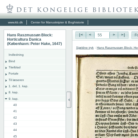
www.kb.dk
Center for Manuskripter & Boghistorie
Hans Raszmussøn Block:
|<
<
>
>|
Fo
Horticultura Danica
(København: Peter Hake, 1647)
Sjældne tryk
:
Hans Raszmussøn Block: Hor
Indledning
Bind
Titelblad
Fortale
Til læseren
1. del, 1. kap.
8. kap.
9. kap.
40
41
42
43
44
45