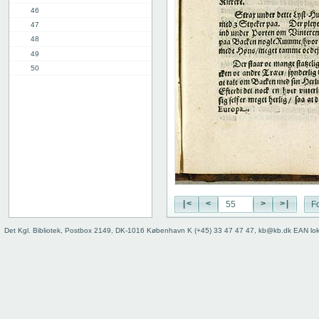
46
47
48
49
50
51
52
53
54
55
56
57
58
2. del, 1. kap.
|<
<
>
>|
Fo
8. kap.
11. kap.
Det Kgl. Bibliotek, Postbox 2149, DK-1016 København K (+45) 33 47 47 47, kb@kb.dk EAN lo
3. del, 1. kap.
12. kap.
Indhold
Register