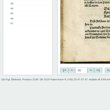
83
84
85
86
87
88
89
90
91
11. kap.
3. del, 1. kap.
12. kap.
Indhold
Register
|<
<
>
>|
Fo
Det Kgl. Bibliotek, Postbox 2149, DK-1016 København K (+45) 33 47 47 47, kb@kb.dk EAN lo