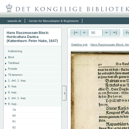
www.kb.dk
Center for Manuskripter & Boghistorie
Hans Raszmussøn Block:
|<
<
>
>|
Fo
Horticultura Danica
(København: Peter Hake, 1647)
Sjældne tryk
:
Hans Raszmussøn Block: Hor
Indledning
Bind
Titelblad
Fortale
Til læseren
1. del, 1. kap.
8. kap.
9. kap.
2. del, 1. kap.
8. kap.
79
80
81
82