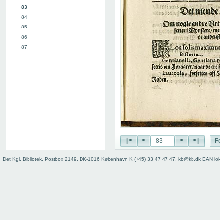
83
84
85
86
87
88
89
90
91
11. kap.
3. del, 1. kap.
12. kap.
Indhold
Register
|<
<
>
>|
Fo
Det Kgl. Bibliotek, Postbox 2149, DK-1016 København K (+45) 33 47 47 47, kb@kb.dk EAN lo