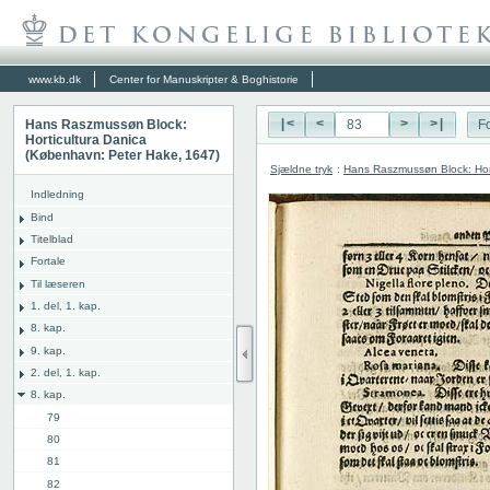
www.kb.dk
Center for Manuskripter & Boghistorie
Hans Raszmussøn Block:
|<
<
>
>|
Fo
Horticultura Danica
(København: Peter Hake, 1647)
Sjældne tryk
:
Hans Raszmussøn Block: Hor
Indledning
Bind
Titelblad
Fortale
Til læseren
1. del, 1. kap.
8. kap.
9. kap.
2. del, 1. kap.
8. kap.
79
80
81
82