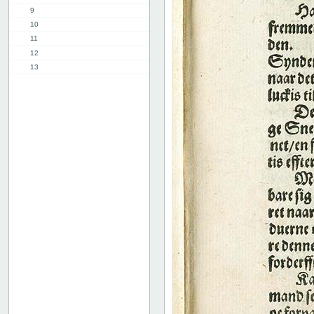
9
10
11
12
13
14
15
16
8. kap.
9. kap.
2. del, 1. kap.
8. kap.
11. kap.
3. del, 1. kap.
12. kap.
Indhold
Register