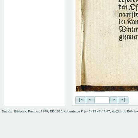
|<
<
>
>|
Det Kgl. Bibliotek, Postbox 2149, DK-1016 København K (+45) 33 47 47 47, kb@kb.dk EAN lo