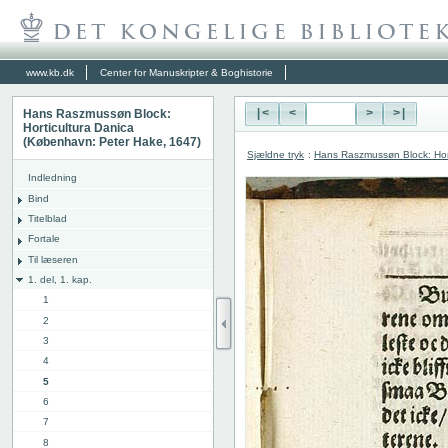
www.kb.dk
Center for Manuskripter & Boghistorie
Hans Raszmussøn Block:
|<
<
>
>|
Horticultura Danica
(København: Peter Hake, 1647)
Sjældne tryk
:
Hans Raszmussøn Block: Hor
Indledning
Bind
Titelblad
Fortale
Til læseren
1. del, 1. kap.
1
2
3
4
5
6
7
8