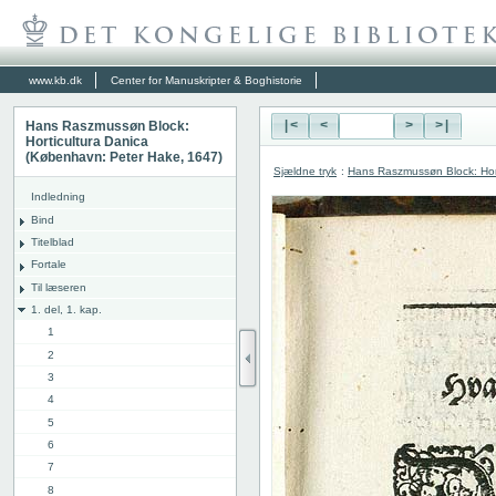
www.kb.dk
Center for Manuskripter & Boghistorie
Hans Raszmussøn Block:
|<
<
>
>|
Horticultura Danica
(København: Peter Hake, 1647)
Sjældne tryk
:
Hans Raszmussøn Block: Hor
Indledning
Bind
Titelblad
Fortale
Til læseren
1. del, 1. kap.
1
2
3
4
5
6
7
8