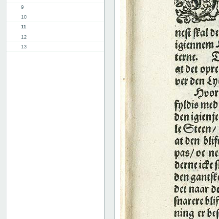
9
10
11
12
13
14
15
16
8. kap.
9. kap.
2. del, 1. kap.
8. kap.
11. kap.
3. del, 1. kap.
12. kap.
Indhold
Register