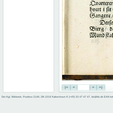
|<
<
>
>|
Det Kgl. Bibliotek, Postbox 2149, DK-1016 København K (+45) 33 47 47 47, kb@kb.dk EAN lo