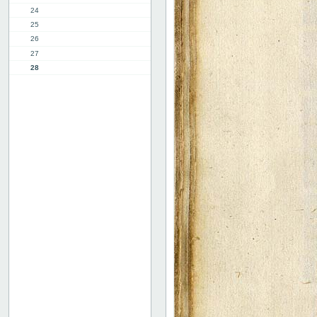
24
25
26
27
28
29
30
31
32
33
34
35
36
37
38
39
9. kap.
2. del, 1. kap.
8. kap.
11. kap.
3. del, 1. kap.
12. kap.