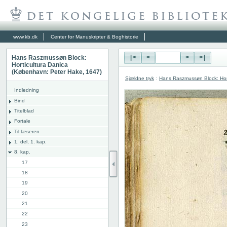
www.kb.dk
Center for Manuskripter & Boghistorie
Hans Raszmussøn Block:
|<
<
>
>|
Horticultura Danica
(København: Peter Hake, 1647)
Sjældne tryk
:
Hans Raszmussøn Block: Hor
Indledning
Bind
Titelblad
Fortale
Til læseren
1. del, 1. kap.
8. kap.
17
18
19
20
21
22
23