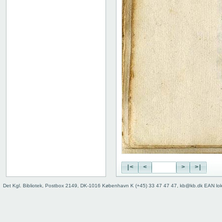
Indhold
Register
|<
<
>
>|
Det Kgl. Bibliotek, Postbox 2149, DK-1016 København K (+45) 33 47 47 47, kb@kb.dk EAN lo