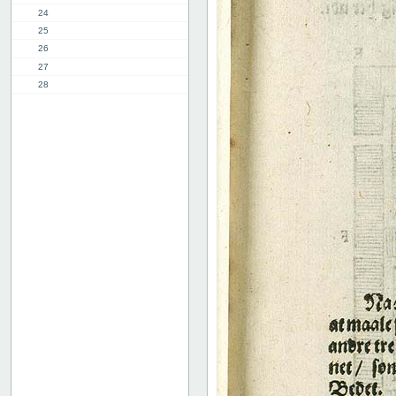
24
25
26
27
28
29
30
31
32
33
34
35
36
37
38
39
9. kap.
2. del, 1. kap.
8. kap.
11. kap.
3. del, 1. kap.
12. kap.