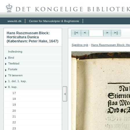
www.kb.dk
Center for Manuskripter & Boghistorie
Hans Raszmussøn Block:
|<
<
>
>|
Horticultura Danica
(København: Peter Hake, 1647)
Sjældne tryk
:
Hans Raszmussøn Block: Hor
Indledning
Bind
Titelblad
Fortale
Til læseren
1. del, 1. kap.
8. kap.
17
18
19
20
21
22
23