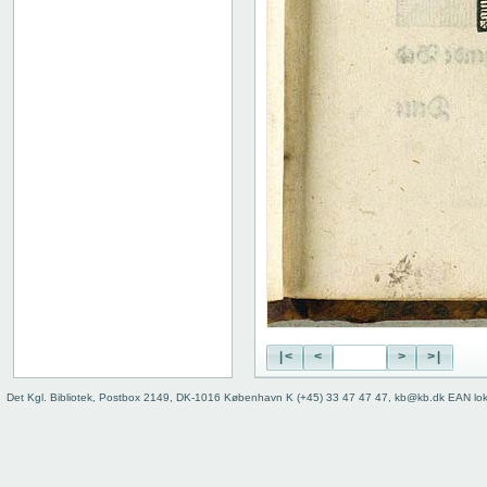
Indhold
Register
|<
<
>
>|
Det Kgl. Bibliotek, Postbox 2149, DK-1016 København K (+45) 33 47 47 47, kb@kb.dk EAN lo