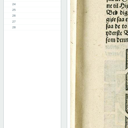
24
25
26
27
28
29
30
31
32
33
34
35
36
37
38
39
9. kap.
2. del, 1. kap.
8. kap.
11. kap.
3. del, 1. kap.
12. kap.