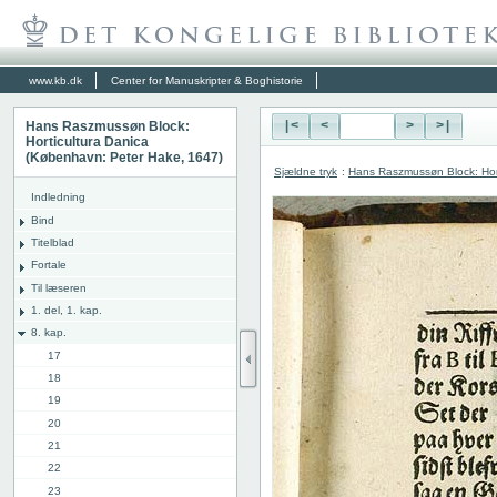
www.kb.dk
Center for Manuskripter & Boghistorie
Hans Raszmussøn Block:
|<
<
>
>|
Horticultura Danica
(København: Peter Hake, 1647)
Sjældne tryk
:
Hans Raszmussøn Block: Hor
Indledning
Bind
Titelblad
Fortale
Til læseren
1. del, 1. kap.
8. kap.
17
18
19
20
21
22
23