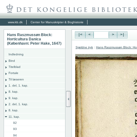
www.kb.dk
Center for Manuskripter & Boghistorie
Hans Raszmussøn Block:
|<
<
>
>|
Horticultura Danica
(København: Peter Hake, 1647)
Sjældne tryk
:
Hans Raszmussøn Block: Hor
Indledning
Bind
Titelblad
Fortale
Til læseren
1. del, 1. kap.
8. kap.
9. kap.
2. del, 1. kap.
8. kap.
11. kap.
92
93
94