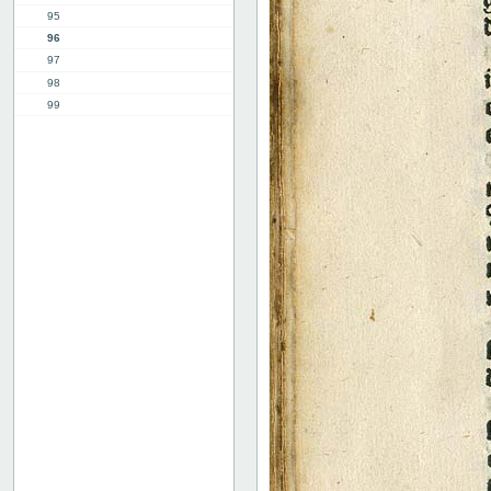
95
96
97
98
99
100
101
102
3. del, 1. kap.
12. kap.
Indhold
Register