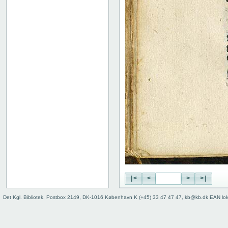
|<
<
>
>|
Det Kgl. Bibliotek, Postbox 2149, DK-1016 København K (+45) 33 47 47 47, kb@kb.dk EAN lo