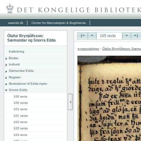
www.kb.dk
Center for Manuskripter & Boghistorie
Ólafur Brynjúlfsson:
|<
<
>
>|
Sæmundar og Snorra Edda
e-manuskripter
:
Ólafur Brynjúlfsson: Sæm
Indledning
Bindet
Indhold
Sæmundar Edda
Register
Illustrationer til Edda-myter
Snorra Edda
100 recto
100 verso
101 recto
101 verso
102 recto
102 verso
103 recto