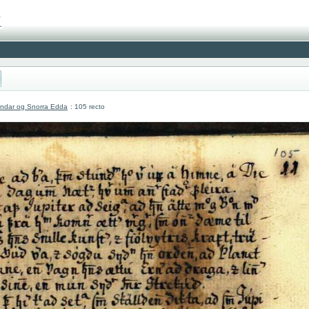
undar og Snorra Edda
: 105 recto