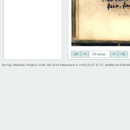
19 recto
19 verso
20 recto
20 verso
21 recto
21 verso
22 recto
22 verso
23 recto
|<
<
>
>|
23 verso
24 recto
Det Kgl. Bibliotek, Postbox 2149, DK-1016 København K (+45) 33 47 47 47, kb@kb.dk EAN lo
24 verso
25 recto
25 verso
26 recto
26 verso
27 recto
27 verso
28 recto
28 verso
29 recto
29 verso