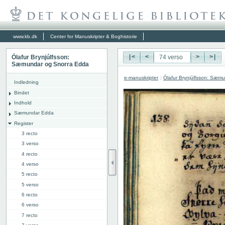
www.kb.dk
Center for Manuskripter & Boghistorie
Ólafur Brynjúlfsson:
|<
<
>
>|
Sæmundar og Snorra Edda
e-manuskripter
:
Ólafur Brynjúlfsson: Sæm
Indledning
Bindet
Indhold
Sæmundar Edda
Register
3 recto
3 verso
4 recto
4 verso
5 recto
5 verso
6 recto
6 verso
7 recto