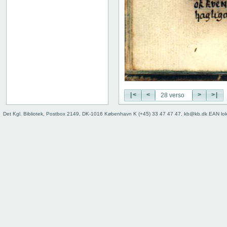
19 recto
19 verso
20 recto
20 verso
21 recto
21 verso
22 recto
22 verso
23 recto
|<
<
>
>|
23 verso
24 recto
Det Kgl. Bibliotek, Postbox 2149, DK-1016 København K (+45) 33 47 47 47, kb@kb.dk EAN lo
24 verso
25 recto
25 verso
26 recto
26 verso
27 recto
27 verso
28 recto
28 verso
29 recto
29 verso