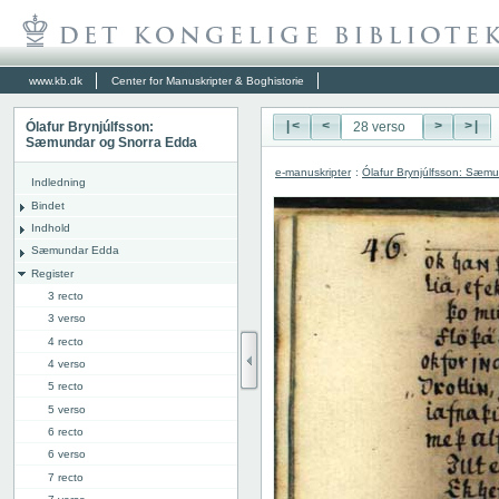
www.kb.dk
Center for Manuskripter & Boghistorie
Ólafur Brynjúlfsson:
|<
<
>
>|
Sæmundar og Snorra Edda
e-manuskripter
:
Ólafur Brynjúlfsson: Sæm
Indledning
Bindet
Indhold
Sæmundar Edda
Register
3 recto
3 verso
4 recto
4 verso
5 recto
5 verso
6 recto
6 verso
7 recto