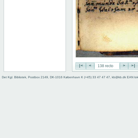
115 recto
115 verso
116 recto
116 verso
117 recto
117 verso
118 recto
118 verso
119 recto
119 verso
|<
<
>
>|
120 recto
120 verso
Det Kgl. Bibliotek, Postbox 2149, DK-1016 København K (+45) 33 47 47 47, kb@kb.dk EAN lo
121 recto
121 verso
122 recto
122 verso
123 recto
123 verso
124 recto
124 verso
125 recto
125 verso