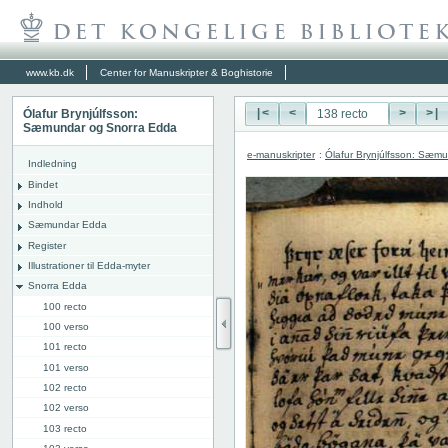
www.kb.dk
Center for Manuskripter & Boghistorie
Ólafur Brynjúlfsson:
|<
<
>
>|
Sæmundar og Snorra Edda
e-manuskripter
:
Ólafur Brynjúlfsson: Sæm
Indledning
Bindet
Indhold
Sæmundar Edda
Register
Illustrationer til Edda-myter
Snorra Edda
100 recto
100 verso
101 recto
101 verso
102 recto
102 verso
103 recto