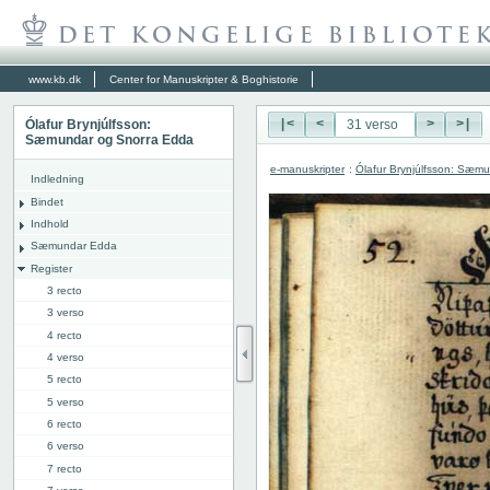
www.kb.dk
Center for Manuskripter & Boghistorie
Ólafur Brynjúlfsson:
|<
<
>
>|
Sæmundar og Snorra Edda
e-manuskripter
:
Ólafur Brynjúlfsson: Sæm
Indledning
Bindet
Indhold
Sæmundar Edda
Register
3 recto
3 verso
4 recto
4 verso
5 recto
5 verso
6 recto
6 verso
7 recto