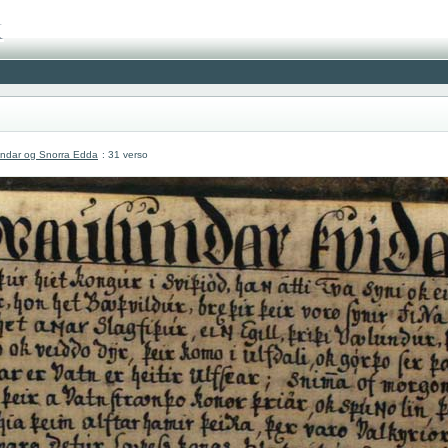
undar og Snorra Edda
: 31 verso