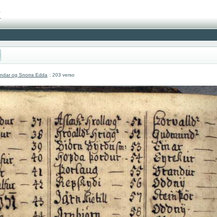
undar og Snorra Edda
: 203 verso