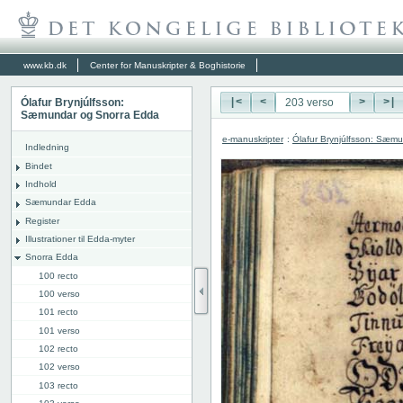
www.kb.dk
Center for Manuskripter & Boghistorie
Ólafur Brynjúlfsson:
|<
<
>
>|
Sæmundar og Snorra Edda
e-manuskripter
:
Ólafur Brynjúlfsson: Sæm
Indledning
Bindet
Indhold
Sæmundar Edda
Register
Illustrationer til Edda-myter
Snorra Edda
100 recto
100 verso
101 recto
101 verso
102 recto
102 verso
103 recto